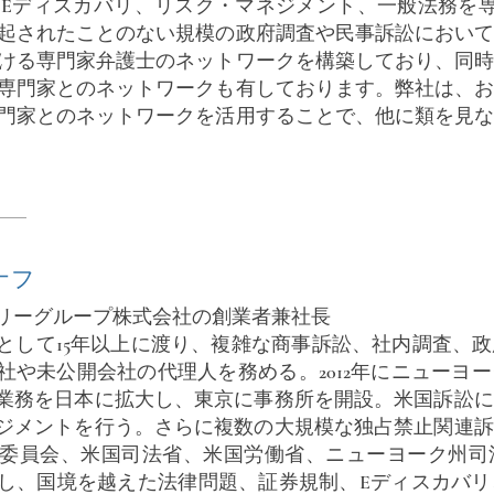
Eディスカバリ、リスク・マネジメント、一般法務を専門
起されたことのない規模の政府調査や民事訴訟におい
ける専門家弁護士のネットワークを構築しており、同
専門家とのネットワークも有しております。弊社は、
門家とのネットワークを活用することで、他に類を見
ナフ
リーグループ株式会社の創業者兼社長
として15年以上に渡り、複雑な商事訴訟、社内調査、
社や未公開会社の代理人を務める。2012年にニューヨ
業務を日本に拡大し、東京に事務所を開設。米国訴訟に
ジメントを行う。さらに複数の大規模な独占禁止関連訴
委員会、米国司法省、米国労働省、ニューヨーク州司
し、国境を越えた法律問題、証券規制、Eディスカバリ