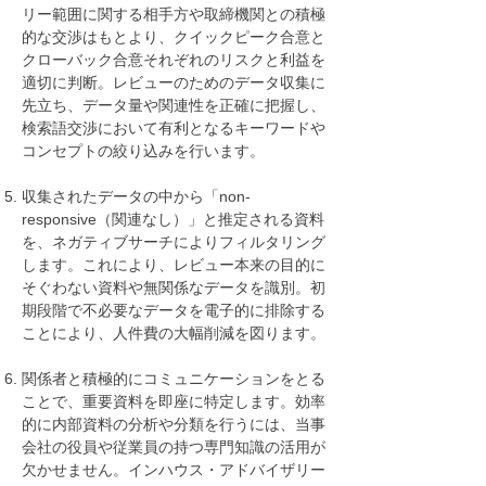
リー範囲に関する相手方や取締機関との積極
的な交渉はもとより、クイックピーク合意と
クローバック合意それぞれのリスクと利益を
適切に判断。レビューのためのデータ収集に
先立ち、データ量や関連性を正確に把握し、
検索語交渉において有利となるキーワードや
コンセプトの絞り込みを行います。
収集されたデータの中から「non-
responsive（関連なし）」と推定される資料
を、ネガティブサーチによりフィルタリング
します。これにより、レビュー本来の目的に
そぐわない資料や無関係なデータを識別。初
期段階で不必要なデータを電子的に排除する
ことにより、人件費の大幅削減を図ります。
関係者と積極的にコミュニケーションをとる
ことで、重要資料を即座に特定します。効率
的に内部資料の分析や分類を行うには、当事
会社の役員や従業員の持つ専門知識の活用が
欠かせません。インハウス・アドバイザリー