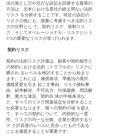
法の落とし穴や厄介な訴訟を回避する最善の
方法は、北米における貴社の絶え間ない法的
リスク を分析することです。特定の訴訟の
リスクの他にも、慎重に考慮すべき法的リス
クの分野とし て、契約リスク、規制リス
ク、そしてオペレーショナル・リスクという
3つの重要なリスクが挙 げられます。
契約リスク
契約の法的リスク評価は、顧客や契約相手と
の契約における法的（トラブルの）リスクに
晒され るレベルを検討することから始まり
ます。これには、補償条項、準拠法の選択、
価格変更を引き 起こす事由、リスク移転事
由、紛争解決、不可抗力、付保義務、用語解
釈、重大な違反、契約自 体の中核条項な
ど、すべてのリスク関連規定を分析すること
が必要となります。個々の契約の域 を超え
て、すべての契約について、内部的な一貫
性、リスクの均一な分散、企業が選択するリ
ス ク許容度のレベルに見合ったものである
ことを徹底することが重要です。