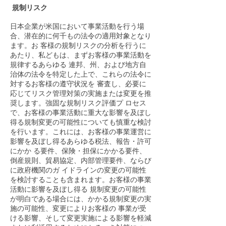
規制リスク
日本企業が米国において事業活動を行う場
合、潜在的に何千もの法令の適用対象となり
ます。お 客様の規制リスクの分析を行うに
あたり、私どもは、まずお客様の事業活動を
規律するあらゆる 連邦、州、および地方自
治体の法令を特定した上で、これらの法令に
対するお客様の遵守状況を 審査し、必要に
応じてリスク管理対策の実施または変更を推
奨します。強固な規制リスク評価プ ロセス
で、お客様の事業活動に重大な影響を及ぼし
得る規制変更の可能性についても慎重な検討
を行います。これには、お客様の事業運営に
影響を及ぼし得るあらゆる税法、報告・許可
にかか る要件、保険・担保にかかる要件、
倒産規則、貿易協定、内部管理要件、ならび
に政府機関のガ イドラインの変更の可能性
を検討することも含まれます。お客様の事業
活動に影響を及ぼし得る 規制変更の可能性
が明白である場合には、かかる規制変更の実
施の可能性、変更によりお客様の 事業が受
ける影響、そして変更実施による影響を軽減