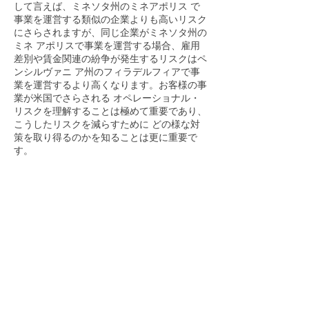
して言えば、ミネソタ州のミネアポリス で
事業を運営する類似の企業よりも高いリスク
にさらされますが、同じ企業がミネソタ州の
ミネ アポリスで事業を運営する場合、雇用
差別や賃金関連の紛争が発生するリスクはペ
ンシルヴァニ ア州のフィラデルフィアで事
業を運営するより高くなります。お客様の事
業が米国でさらされる オペレーショナル・
リスクを理解することは極めて重要であり、
こうしたリスクを減らすために どの様な対
策を取り得るのかを知ることは更に重要で
す。
インハウス・アドバイザリーグループは、企
業と個人のお客様に対して、7年以上にわた
ってリ スク分析サービスを提供してまいり
ました。そこで培われた経験と幅広い産業と
専門的分野にお ける法律・ビジネス両方の
専門家のネットワークが、私どもの強みで
す。
過去の事例
私どもが提供するリスク分析業務は、他の法