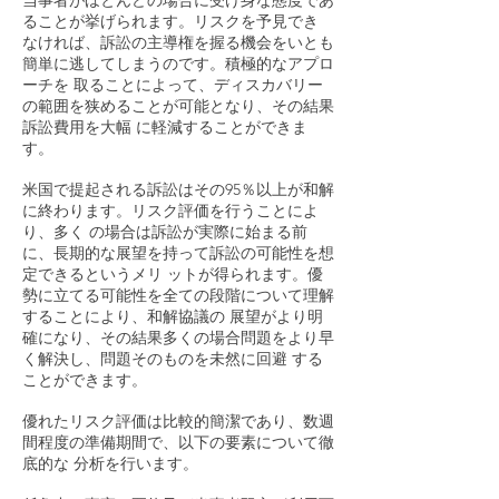
当事者がほとんどの場合に受け身な態度であ
ることが挙げられます。リスクを予見でき
なければ、訴訟の主導権を握る機会をいとも
簡単に逃してしまうのです。積極的なアプロ
ーチを 取ることによって、ディスカバリー
の範囲を狭めることが可能となり、その結果
訴訟費用を大幅 に軽減することができま
す。
米国で提起される訴訟はその95％以上が和解
に終わります。リスク評価を行うことによ
り、多く の場合は訴訟が実際に始まる前
に、長期的な展望を持って訴訟の可能性を想
定できるというメリ ットが得られます。優
勢に立てる可能性を全ての段階について理解
することにより、和解協議の 展望がより明
確になり、その結果多くの場合問題をより早
く解決し、問題そのものを未然に回避 する
ことができます。
優れたリスク評価は比較的簡潔であり、数週
間程度の準備期間で、以下の要素について徹
底的な 分析を行います。