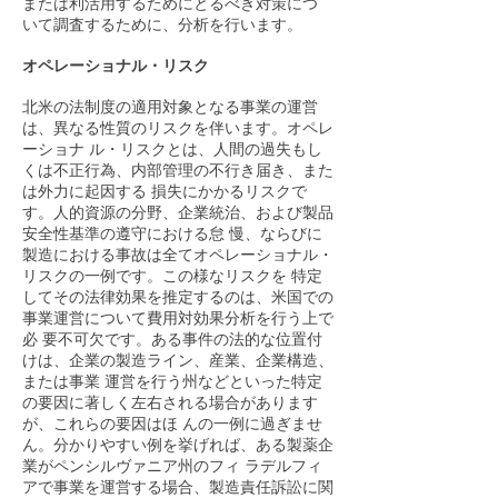
または利活用するためにとるべき対策につ
いて調査するために、分析を行います。
オペレーショナル・リスク
北米の法制度の適用対象となる事業の運営
は、異なる性質のリスクを伴います。オペレ
ーショナ ル・リスクとは、人間の過失もし
くは不正行為、内部管理の不行き届き、また
は外力に起因する 損失にかかるリスクで
す。人的資源の分野、企業統治、および製品
安全性基準の遵守における怠 慢、ならびに
製造における事故は全てオペレーショナル・
リスクの一例です。この様なリスクを 特定
してその法律効果を推定するのは、米国での
事業運営について費用対効果分析を行う上で
必 要不可欠です。ある事件の法的な位置付
けは、企業の製造ライン、産業、企業構造、
または事業 運営を行う州などといった特定
の要因に著しく左右される場合があります
が、これらの要因はほ んの一例に過ぎませ
ん。分かりやすい例を挙げれば、ある製薬企
業がペンシルヴァニア州のフィ ラデルフィ
アで事業を運営する場合、製造責任訴訟に関