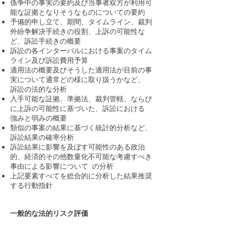
係争中の事実の要約及び当事者双方が利用可
能な証拠となりそうなものについての要約
予備的申し立て、期間、タイムライン、裁判
外紛争解決手続きの役割、上訴の可能性な
ど、訴訟手続きの概要
訴訟の各インターバルにおける事案のタイム
ライン及び訴訟費用予算
適用法の概要及びそうした適用法が目前の事
実について通常どの様に取り扱うかなど、
訴訟の法的な分析
入手可能な証拠、準拠法、裁判管轄、ならび
に上訴の可能性に基づいた、訴訟における
強みと弱みの概要
類似の事案の結果に基づく統計的分析など、
訴訟結果の確率分析
訴訟結果に影響を及ぼす可能性のある政治
的、経済的その他数量化不可能な考慮すべき
事由による影響について の分析
上記要素すべてを総合的に分析した結果推奨
する行動指針
一般的な法的リスク評価